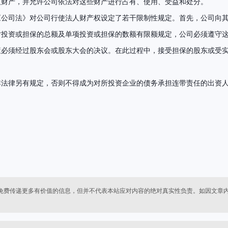
人财产，并允许公司依法对这些财产进行占有、使用、受益和处分。
《公司法》对公司行使法人财产权设定了若干限制性规定。首先，公司向
对投资或担保的总额及单项投资或担保的数额有限额规定，公司必须遵守
策必须经过股东会或股东大会的决议。在此过程中，接受担保的股东或受
非法律另有规定，否则不得成为对所投资企业的债务承担连带责任的出资
免费传递更多有价值的信息，但并不代表本站应对内容的绝对真实性负责。如因文章