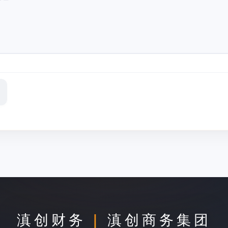
滇创财务
|
滇创商务集团